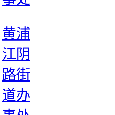
黄浦
江阴
路街
道办