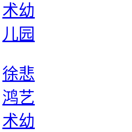
徐悲
鸿艺
术幼