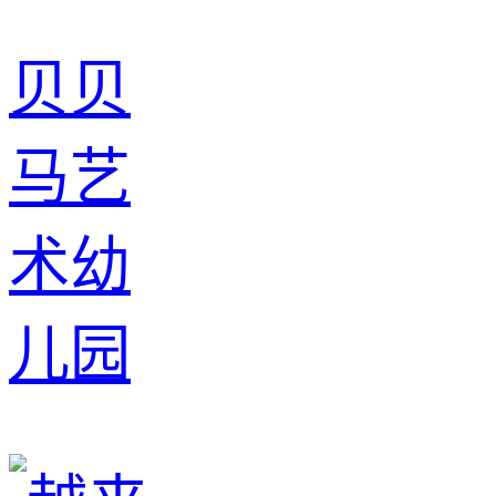
贝贝
马艺
术幼
儿园